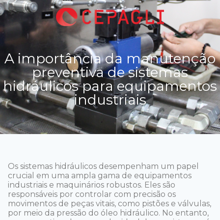
A importância da manutenção
preventiva de sistemas
hidráulicos para equipamentos
industriais
Os sistemas hidráulicos desempenham um papel
crucial em uma ampla gama de equipamentos
industriais e maquinários robustos. Eles são
responsáveis por controlar com precisão os
movimentos de peças vitais, como pistões e válvulas,
por meio da pressão do óleo hidráulico. No entanto,