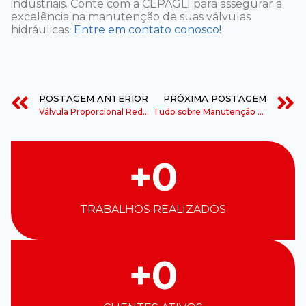
industriais. Conte com a CEPAGLI para assegurar a
excelência na manutenção de suas válvulas
hidráulicas.
Entre em contato conosco!
POSTAGEM ANTERIOR
PRÓXIMA POSTAGEM
Válvula Proporcional Redutora de Pressão
Tudo sobre Manutenção Preventiva em Sistemas Hidráulicos
+
0
TRABALHOS REALIZADOS
+
0